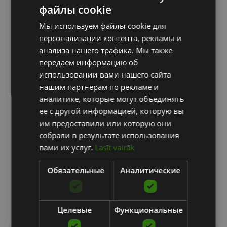
файлы cookie
LATVIAN
Мы используем файлы cookie для
ENGLISH
персонализации контента, рекламы и
RUSSIAN
анализа нашего трафика. Мы также
передаем информацию об
использовании вами нашего сайта
нашим партнерам по рекламе и
аналитике, которые могут объединять
ее с другой информацией, которую вы
TREADMILL WAX (SILICONE) 100ML IN A SPRAY
им предоставили или которую они
BOTTLE
собрали в результате использования
SERVICE SPARE PARTS
вами их услуг.
Lasīt vairāk
12.70
€
Обязательные
Аналитические
уведомить меня
Целевые
Функциональные