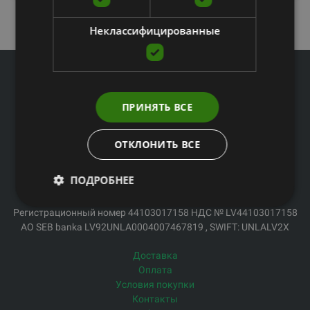
Неклассифицированные
ПРИНЯТЬ ВСЕ
Телефон офиса: 67994044
E-mail: veikals@fitnesaveikals.lv
ОТКЛОНИТЬ ВСЕ
Часы работы: Пн.-Пт. с 9:00 до 18:00.
ПОДРОБНЕЕ
SIA G Kolizejs
Юридический адрес: Ezermalas 6 k-3, Riga, LV-1006
Регистрационный номер 44103017158 НДС № LV44103017158
АО SEB banka LV92UNLA0004007467819 , SWIFT: UNLALV2X
Доставка
Оплата
Условия покупки
Контакты