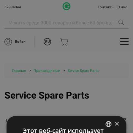
67994044
Контакты
О нас
RU
Войти
Главная
Производители
Service Spare Parts
Service Spare Parts
144 товаров на стр.
Самые популярные
×
Фильтры
Этот веб-сайт использует