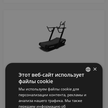
CENTR X HYROX PERFORM TREAD
×
Этот веб-сайт использует
CENTR X HYROX
файлы cookie
LATVIAN
6386.99
€
Мы используем файлы cookie для
ENGLISH
персонализации контента, рекламы и
RUSSIAN
анализа нашего трафика. Мы также
уведомить меня
передаем информацию об