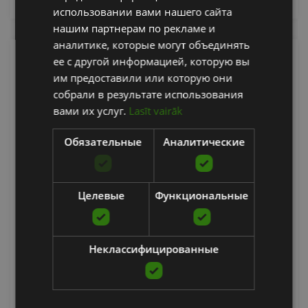
использовании вами нашего сайта
нашим партнерам по рекламе и
аналитике, которые могут объединять
ее с другой информацией, которую вы
им предоставили или которую они
собрали в результате использования
вами их услуг.
Lasīt vairāk
Обязательные
Аналитические
Целевые
Функциональные
CENTR X HYROX COMPETITION POWER SLED
CENTR X HYROX
Неклассифицированные
480.30
€
уведомить меня