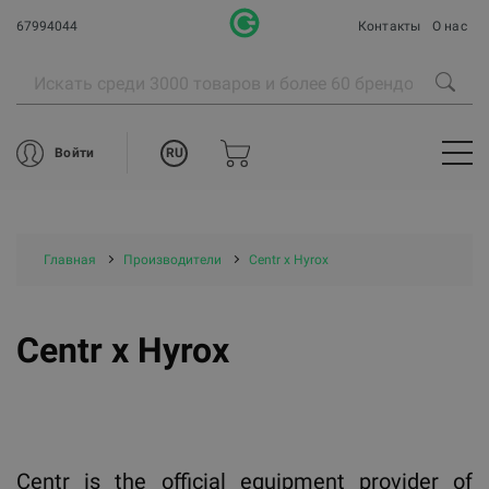
67994044
Контакты
О нас
RU
Войти
Главная
Производители
Centr x Hyrox
Centr x Hyrox
Centr is the official equipment provider of