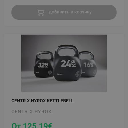
добавить в корзину
CENTR X HYROX KETTLEBELL
CENTR X HYROX
От 125.19
€