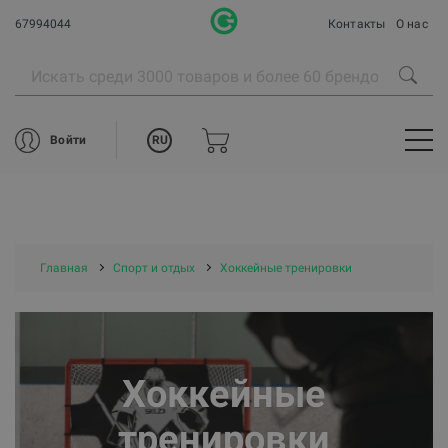
67994044
Контакты
О нас
RU
Войти
Главная
Спорт и отдых
Хоккейные тренировки
Хоккейные
тренировки