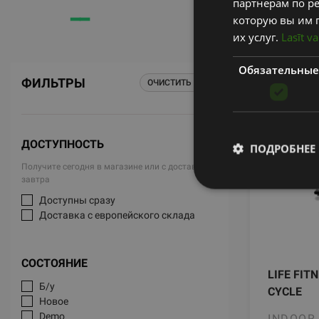
партнерам по ре
━━
━━
которую вы им 
их услуг.
Lasīt va
Обязательные
ФИЛЬТРЫ
ОЧИСТИТЬ ВСЕ
ДОСТУПНОСТЬ
ПОДРОБНЕЕ
Получите сегодня в магазине или с доставкой
завтра
Доступны сразу
Доставка с европейского склада
СОСТОЯНИЕ
LIFE FIT
Б/у
CYCLE
Новое
Demo
INDOOR