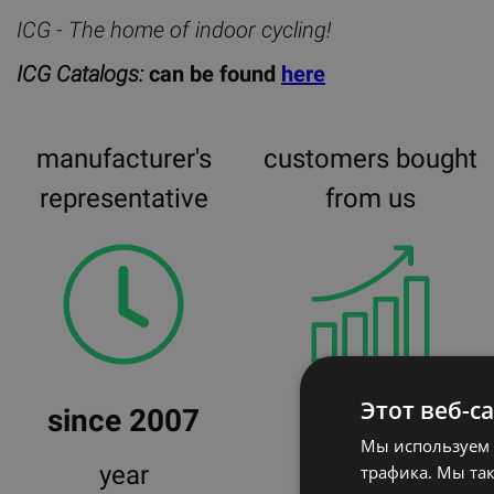
ICG - The home of indoor cycling!
ICG Catalogs:
can be found
here
manufacturer's
customers bought
representative
from us
Этот веб-с
since 2007
100
Мы используем 
year
products
трафика. Мы та