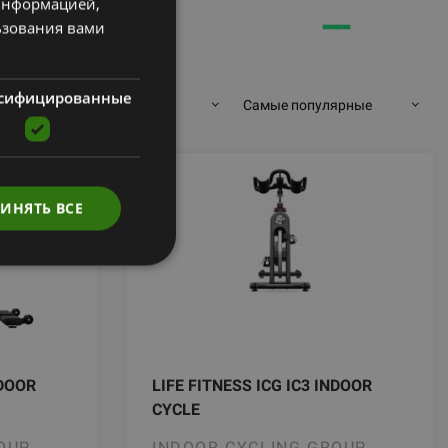
 информацией,
RUSSIAN
━━
━━
ьзования вами
сифицированные
144 товаров на стр.
Самые популярные
ИНЯТЬ ВСЕ
NDOOR
LIFE FITNESS ICG IC3 INDOOR
CYCLE
OUP
INDOOR CYCLING GROUP