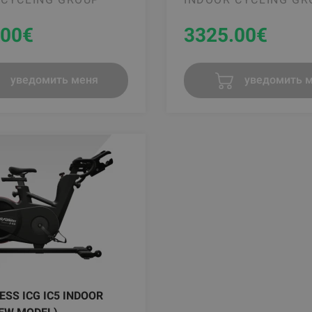
.00
€
3325.00
€
уведомить меня
уведомить 
NESS ICG IC5 INDOOR