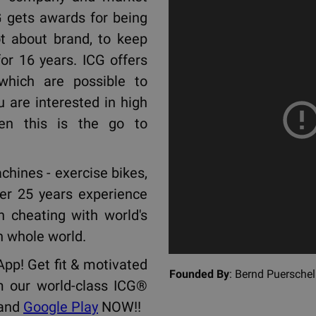
G gets awards for being
lot about brand, to keep
for 16 years. ICG offers
 which are possible to
u are interested in high
hen this is the go to
chines - exercise bikes,
er 25 years experience
 cheating with world's
n whole world.
App! Get fit & motivated
Founded By
: Bernd Puersc
m our world-class ICG®
and
Google Play
NOW!!