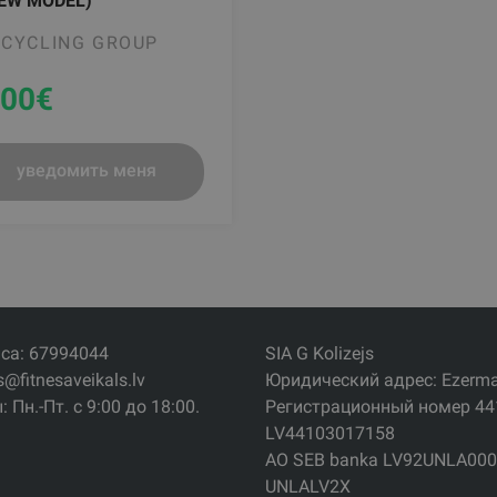
NEW MODEL)
 CYCLING GROUP
.00
€
уведомить меня
са: 67994044
SIA G Kolizejs
s@fitnesaveikals.lv
Юридический адрес: Ezermala
 Пн.-Пт. с 9:00 до 18:00.
Регистрационный номер 4
LV44103017158
АО SEB banka LV92UNLA000
UNLALV2X