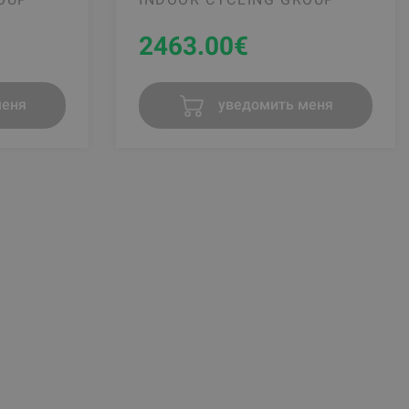
2463.00
€
меня
уведомить меня