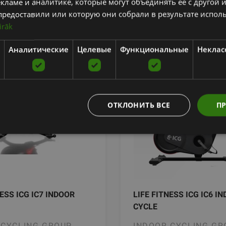
кламе и аналитике, которые могут объединять ее с другой
━━
━━
предоставили или которую они собрали в результате испол
irāk
Аналитические
Целевые
Функциональные
Неклас
ОТКЛОНИТЬ ВСЕ
ПР
NESS ICG IC7 INDOOR
LIFE FITNESS ICG IC6 I
CYCLE
 CYCLING GROUP
INDOOR CYCLING GR