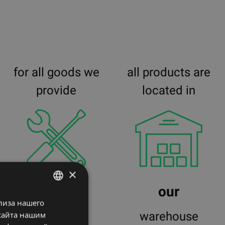
for all goods we
all products are
provide
located in
×
warranty
our
лиза нашего
LATVIAN
service
warehouse
сайта нашим
ENGLISH