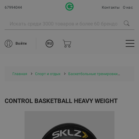
67994044
Контакты
О нас
RU
Войти
Главная
Спорт и отдых
Баскетбольные тренировки
CONTRO
CONTROL BASKETBALL HEAVY WEIGHT