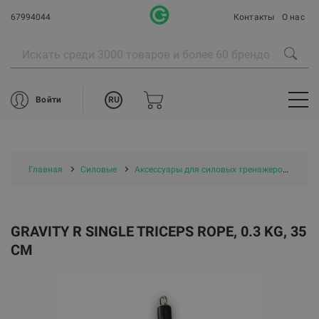
67994044
Контакты
О нас
RU
Войти
Главная
Силовые
Аксессуары для силовых тренажеров
Gra
GRAVITY R SINGLE TRICEPS ROPE, 0.3 KG, 35
CM