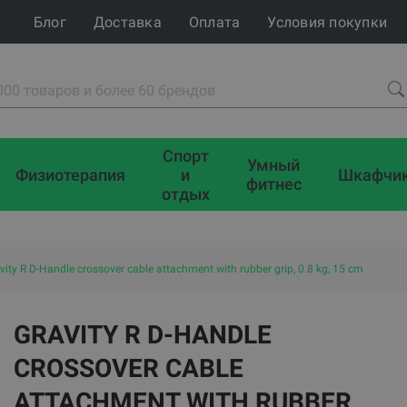
Блог
Доставка
Оплата
Условия покупки
Спорт
Умный
Физиотерапия
и
Шкафчи
фитнес
отдых
vity R D-Handle crossover cable attachment with rubber grip, 0.8 kg, 15 cm
GRAVITY R D-HANDLE
CROSSOVER CABLE
ATTACHMENT WITH RUBBER