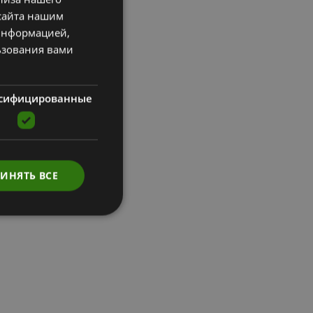
сайта нашим
ENGLISH
 информацией,
RUSSIAN
ьзования вами
сифицированные
ИНЯТЬ ВСЕ