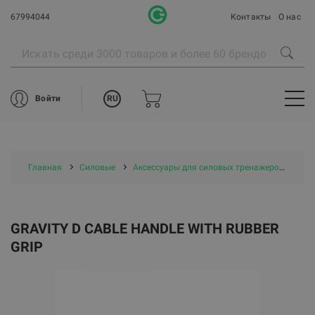
67994044
Контакты
О нас
RU
Войти
Главная
Силовые
Аксессуары для силовых тренажеров
Gra
GRAVITY D CABLE HANDLE WITH RUBBER
GRIP