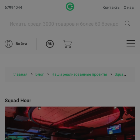
67994044
Контакты
О нас
RU
Войти
Главная
Блог
Наши реализованные проекты
Squad Hour
Squad Hour