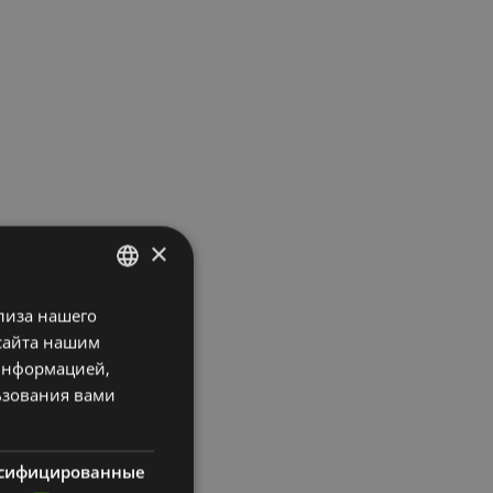
×
лиза нашего
LATVIAN
сайта нашим
ENGLISH
 информацией,
RUSSIAN
ьзования вами
сифицированные