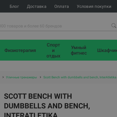
Блог
Доставка
Оплата
Условия покупки
Спорт
Умный
Физиотерапия
и
Шкафчи
фитнес
отдых
Уличные тренажеры
Scott Bench with dumbbells and bench, InterAtletika
SCOTT BENCH WITH
DUMBBELLS AND BENCH,
INTERATLETIKA