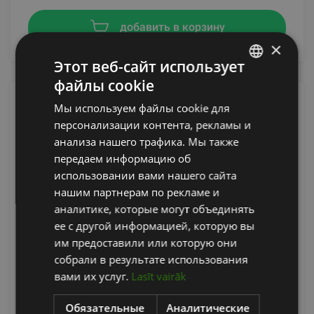
добавить в корзину
×
Этот веб-сайт использует
файлы cookie
LATVIAN
Мы используем файлы cookie для
ENGLISH
персонализации контента, рекламы и
RUSSIAN
анализа нашего трафика. Мы также
передаем информацию об
использовании вами нашего сайта
нашим партнерам по рекламе и
аналитике, которые могут объединять
ее с другой информацией, которую вы
им предоставили или которую они
FLEXVIT MINI BAND "CORE"
собрали в результате использования
FLEXVIT
вами их услуг.
Lasīt vairāk
15.05
€
Обязательные
Аналитические