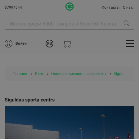
67994044
Контакты
О нас
RU
Войти
Главная
Блог
Наши реализованные проекты
Siguldas sporta centrs
Siguldas sporta centrs