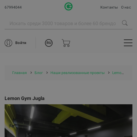
67994044
Контакты
О нас
RU
Войти
Главная
Блог
Наши реализованные проекты
Lemon Gym Jugla
Lemon Gym Jugla