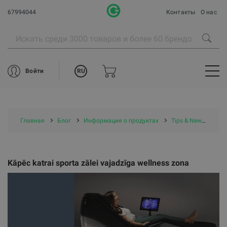
67994044
Контакты
О нас
RU
Войти
Главная
Блог
Информация о продуктах
Tips & News
Kāp
Kāpēc katrai sporta zālei vajadzīga wellness zona