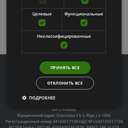
Целевые
Функциональные
Неклассифицированные
ПРИНЯТЬ ВСЕ
ОТКЛОНИТЬ ВСЕ
Телефон офиса: 67994044
E-mail: veikals@fitnesaveikals.lv
ПОДРОБНЕЕ
Часы работы: Пн.-Пт. с 9:00 до 18:00.
SIA G Kolizejs
Юридический адрес: Ezermalas 6 k-3, Riga, LV-1006
Регистрационный номер 44103017158 НДС № LV44103017158
АО SEB banka LV92UNLA0004007467819 , SWIFT: UNLALV2X