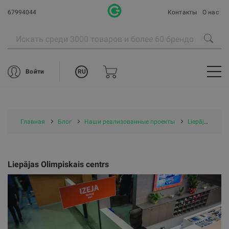
67994044
Контакты
О нас
RU
Войти
Главная
Блог
Наши реализованные проекты
Liepājas Olimpiskais centrs
Liepājas Olimpiskais centrs