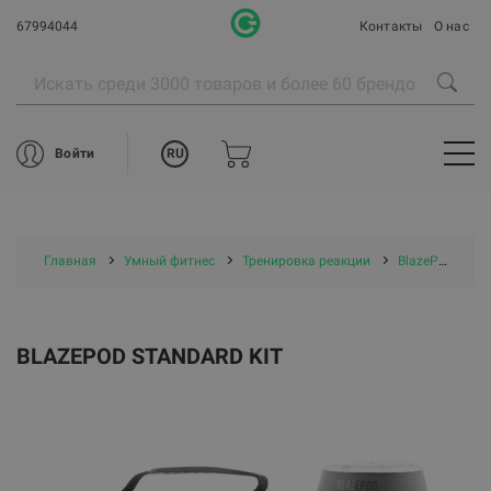
67994044
Контакты
О нас
RU
Войти
Главная
Умный фитнес
Тренировка реакции
BlazePod Тренировка реакции
BLAZEPOD STANDARD KIT