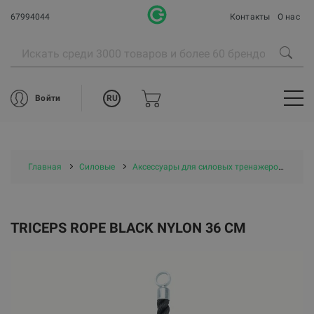
67994044
Контакты
О нас
RU
Войти
Главная
Силовые
Аксессуары для силовых тренажеров
Tri
TRICEPS ROPE BLACK NYLON 36 CM