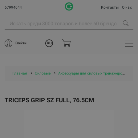
67994044
Контакты
О нас
RU
Войти
Главная
Силовые
Аксессуары для силовых тренажеров
Tri
TRICEPS GRIP SZ FULL, 76.5CM