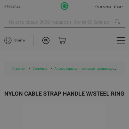
67994044
Контакты
О нас
RU
Войти
Главная
Силовые
Аксессуары для силовых тренажеров
Nyl
NYLON CABLE STRAP HANDLE W/STEEL RING