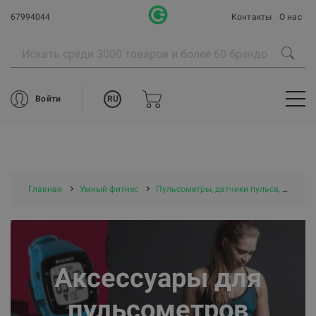
67994044
Контакты
О нас
RU
Войти
Главная
Умный фитнес
Пульсометры, датчики пульса, аксессуары
Аксессуары для
пульсометров