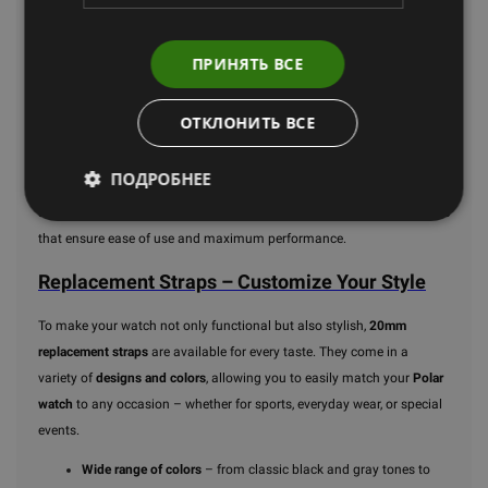
Personalize and Enhance Your
ПРИНЯТЬ ВСЕ
Training Experience
ОТКЛОНИТЬ ВСЕ
Heart rate monitor accessories are an essential component that not
only improve comfort and functionality but also allow you to
ПОДРОБНЕЕ
personalize your device, making it even more suitable for your lifestyle
and training needs. We offer a variety of high-quality
Polar accessories
that ensure ease of use and maximum performance.
Replacement Straps – Customize Your Style
To make your watch not only functional but also stylish,
20mm
replacement straps
are available for every taste. They come in a
variety of
designs and colors
, allowing you to easily match your
Polar
watch
to any occasion – whether for sports, everyday wear, or special
events.
Wide range of colors
– from classic black and gray tones to