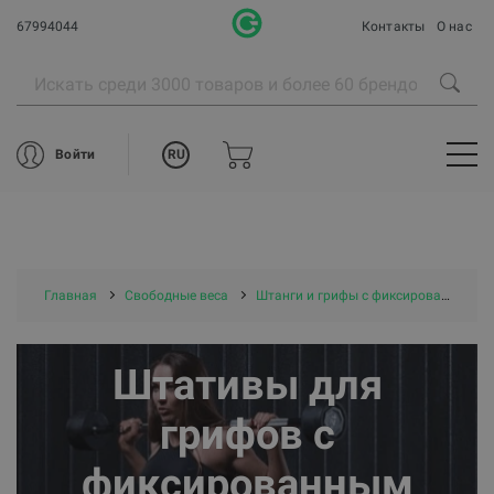
67994044
Контакты
О нас
RU
Войти
Главная
Свободные веса
Штанги и грифы с фиксированным весом, штативы
Штативы для
грифов с
фиксированным